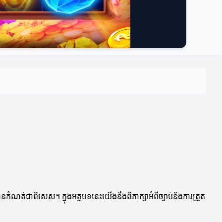
នកំណត់ជាពិសេស។ ក្នុងអត្ថបទនេះយើងនឹងពិភាក្សាអំពីច្បាប់និងការត្រួត