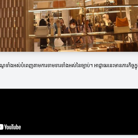
ទាំងអស់បំពេញតាមការទាមទារទាំងអស់នៃច្បាប់។ អាជ្ញាធរនេះមានភារកិច្ចក្នុងការប