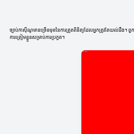
ច្បាប់កាស៊ីណូមានច្រើនមុខនៃការត្រួតពិនិត្យដែលអ្នកត្រូវតែយល់ដឹង។ ពួ
ការត្រៀមខ្លួនសម្រាប់ការប្រកួត។