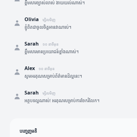
ខ្លឹមសារច្បាស់លាស់ ងាយយល់ណាស់។
Olivia
ម្សិលមិញ
ខ្ញុំពិតជាចូលចិត្តអានវាណាស់។
Sarah
១០ នាទីមុន
ខ្លឹមសារមានប្រយោជន៍ខ្លាំងណាស់។
Alex
១០ នាទីមុន
សូមអរគុណសម្រាប់ព័ត៌មានដ៏ល្អនេះ។
Sarah
ម្សិលមិញ
អត្ថបទល្អណាស់! អរគុណសម្រាប់ការចែករំលែក។
បញ្ចេញមតិ