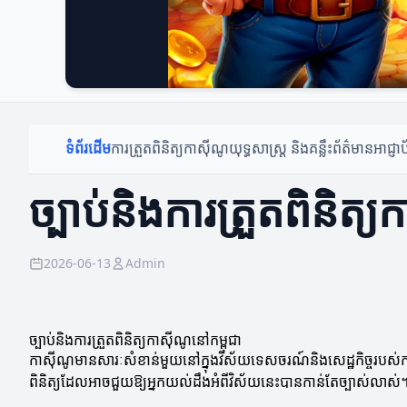
ទំព័រដើម
ការត្រួតពិនិត្យកាស៊ីណូ
យុទ្ធសាស្ត្រ និងគន្លឹះ
ព័ត៌មានអាជ្ញាប
ច្បាប់និងការត្រួតពិនិត្
2026-06-13
Admin
ច្បាប់និងការត្រួតពិនិត្យកាស៊ីណូនៅកម្ពុជា
កាស៊ីណូមានសារៈសំខាន់មួយនៅក្នុងវិស័យទេសចរណ៍និងសេដ្ឋកិច្ចរបស់កម្ព
ពិនិត្យដែលអាចជួយឱ្យអ្នកយល់ដឹងអំពីវិស័យនេះបានកាន់តែច្បាស់លាស់