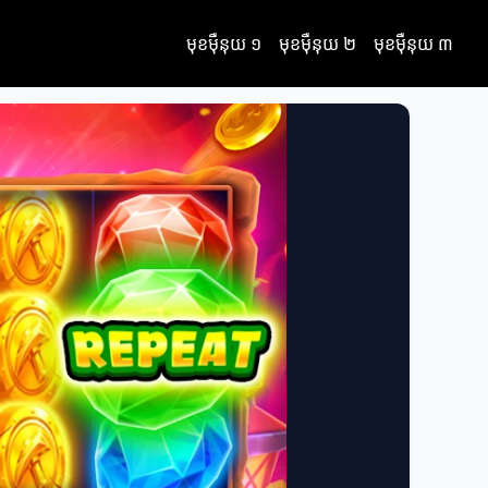
មុខម៉ឺនុយ ១
មុខម៉ឺនុយ ២
មុខម៉ឺនុយ ៣