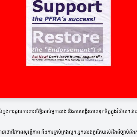
់ក្នុងការជួយការពារសិទ្ធិរបស់អ្នកលេង និងការបង្កើនភាពទុកចិត្តក្នុងវិស័យ។
ារធានាថាជីវភាពសុវត្ថិភាព និងការគ្រប់គ្រងល្អ។ អ្នកលេងគួរតែយល់ដឹងពីច្បាប់និ