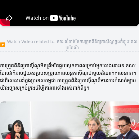
Watch Video related to: សារៈសំខាន់នៃការត្រួតពិនិត្យកាស៊ីណូក្នុងកំឡុងពេល
▶
ប្រពៃណី
ការត្រួតពិនិត្យកាស៊ីណូមិនត្រឹមតែជួយសុខភាពសម្រាប់អ្នកលេងនោះទេ ខណៈ
ដែលវាក៏អាចជួយសម្របសម្រួលភាពយន្តកាស៊ីណូជាមួយដំណាក់កាលនានា។
ជាពិសេសនៅក្នុងប្រទេសកម្ពុជា ការត្រួតពិនិត្យកាស៊ីណូគឺមានការកំណត់ច្បាប់
យ៉ាងច្បាស់គ្រប់គ្រងដើម្បីការពារទាំងអស់ពាក់ព័ន្ធ។