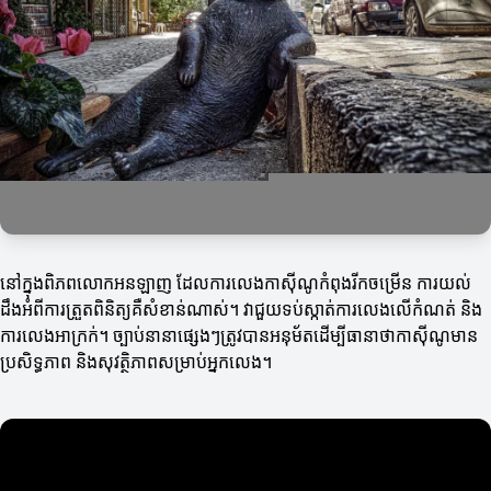
នៅក្នុងពិភពលោកអនឡាញ ដែលការលេងកាស៊ីណូកំពុងរីកចម្រើន ការយល់
ដឹងអំពីការត្រួតពិនិត្យគឺសំខាន់ណាស់។ វាជួយទប់ស្កាត់ការលេងលើកំណត់ និង
ការលេងអាក្រក់។ ច្បាប់នានាផ្សេងៗត្រូវបានអនុម័តដើម្បីធានាថាកាស៊ីណូមាន
ប្រសិទ្ធភាព និងសុវត្ថិភាពសម្រាប់អ្នកលេង។