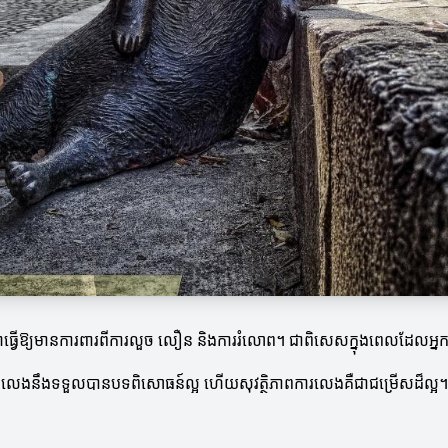
ោះវាធ្វើឱ្យមានការពារពីការលួច លឿន និងការរំលោព។ ជាពិសេសក្នុងពេលដែលអ្
ថា អ្នកលេងនឹងទទួលបានបទពិសោធន៍ល្អ ហើយសុវត្ថិភាពការលេងគឺជាជម្រើសដ៏ល្អ