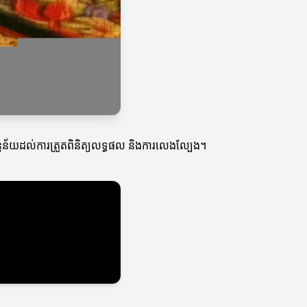
្ធទិន្នន័យដល់ការត្រួតពិនិត្យលទ្ធផល និងការលេងល្បែង។