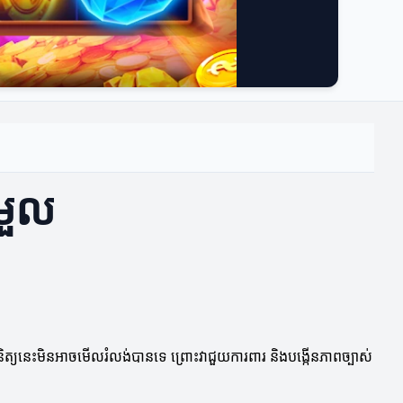
្រួល
ួតពិនិត្យនេះមិនអាចមើលរំលង់បានទេ ព្រោះវាជួយការពារ និងបង្កើនភាពច្បាស់