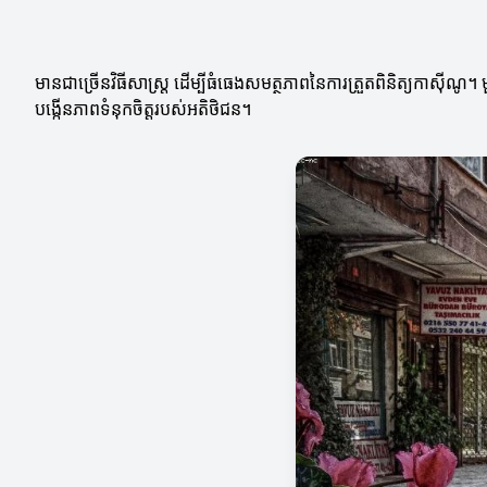
មានជាច្រើនវិធីសាស្ត្រ ដើម្បីធំធេងសមត្ថភាពនៃការត្រួតពិនិត្យកាស៊ីណូ។ មួយ
បង្កើនភាពទំនុកចិត្តរបស់អតិថិជន។