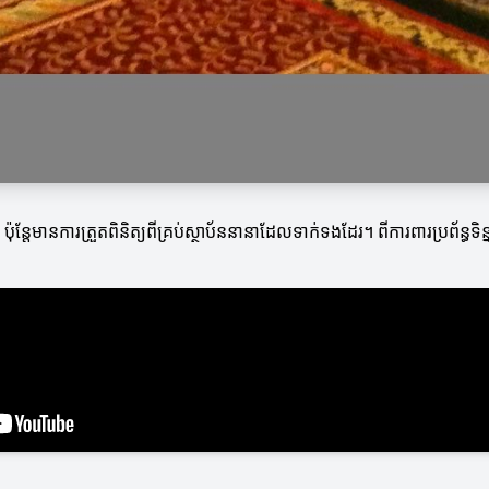
ទេ ប៉ុន្តែមានការត្រួតពិនិត្យពីគ្រប់ស្ថាប័ននានាដែលទាក់ទងដែរ។ ពីការពារប្រព័ន