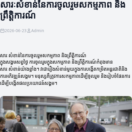
សារៈសំខាន់នៃការចូលរួមសកម្មភាព និង
ព្រឹត្តិការណ៍
2026-06-23
Admin
សារៈសំខាន់នៃការចូលរួមសកម្មភាព និងព្រឹត្តិការណ៍
ក្នុងសង្គមសព្វថ្ងៃ ការចូលរួមក្នុងសកម្មភាព និងព្រឹត្តិការណ៍កំពុងមាន
សារៈសំខាន់យ៉ាងខ្លាំង។ វាជារឿងសំខាន់មួយក្នុងការបង្កើតកម្រិតអន្ដរជាតិនិង
ការអភិវឌ្ឍន៍សង្គម។ មនុស្សគឺត្រូវការសកម្មភាពដើម្បីចូលរួម និងរៀបចំផែនការ
ដើម្បីបង្កើតផលប្រយោជន៍សង្គម។