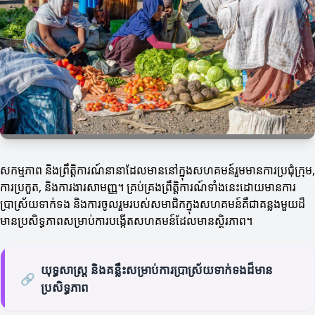
សកម្មភាព និងព្រឹត្តិការណ៍នានាដែលមាននៅក្នុងសហគមន៍រួមមានការប្រជុំក្រុម,
ការប្រកួត, និងការងារសាមញ្ញ។ គ្រប់គ្រងព្រឹត្តិការណ៍ទាំងនេះដោយមានការ
ប្រាស្រ័យទាក់ទង និងការចូលរួមរបស់សមាជិកក្នុងសហគមន៍គឺជាគន្លងមួយដ៏
មានប្រសិទ្ធភាពសម្រាប់ការបង្កើតសហគមន៍ដែលមានស្ថិរភាព។
យុទ្ធសាស្ត្រ និងគន្លឹះសម្រាប់ការប្រាស្រ័យទាក់ទងដ៏មាន
🔗
ប្រសិទ្ធភាព