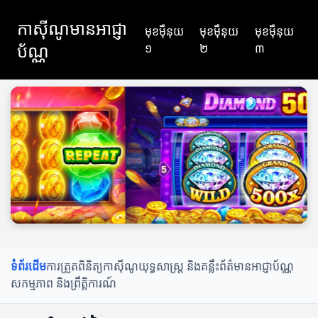
កាស៊ីណូមានអាជ្ញា
មុខម៉ឺនុយ
មុខម៉ឺនុយ
មុខម៉ឺនុយ
ប័ណ្ណ
១
២
៣
ទំព័រដើម
ការត្រួតពិនិត្យកាស៊ីណូ
យុទ្ធសាស្ត្រ និងគន្លឹះ
ព័ត៌មានអាជ្ញាប័ណ្ណ
សកម្មភាព និងព្រឹត្តិការណ៍