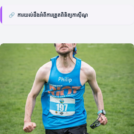
🔗
ការយល់ដឹងអំពីការត្រួតពិនិត្យកាស៊ីណូ