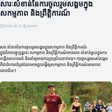
សារៈសំខាន់នៃការចូលរួមសង្គមក្នុង
សកម្មភាព និងព្រឹត្តិការណ៍
2026-06-27
Admin
សារៈសំខាន់នៃការចូលរួមសង្គមក្នុងសកម្មភាព និងព្រឹត្តិការណ៍
ក្នុងពិភពបច្ចុប្បន្ននេះ សកម្មភាព និងព្រឹត្តិការណ៍មានសារៈសំខាន់មួយក្នុងការ
បង្កើតសហគមន៍ និងនាំឲ្យមានការប្រាស្រ័យទាក់ទង។ ការចូលរួមរបស់សង្គម
គឺជាជំហានដំបូងដែលអាចជួយធ្វើឲ្យសកម្មភាព និងព្រឹត្តិការណ៍មានភាព
ជោគជ័យ។