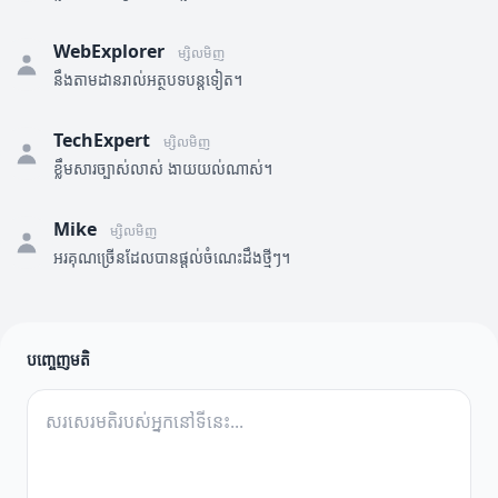
WebExplorer
ម្សិលមិញ
នឹងតាមដានរាល់អត្ថបទបន្តទៀត។
TechExpert
ម្សិលមិញ
ខ្លឹមសារច្បាស់លាស់ ងាយយល់ណាស់។
Mike
ម្សិលមិញ
អរគុណច្រើនដែលបានផ្តល់ចំណេះដឹងថ្មីៗ។
បញ្ចេញមតិ