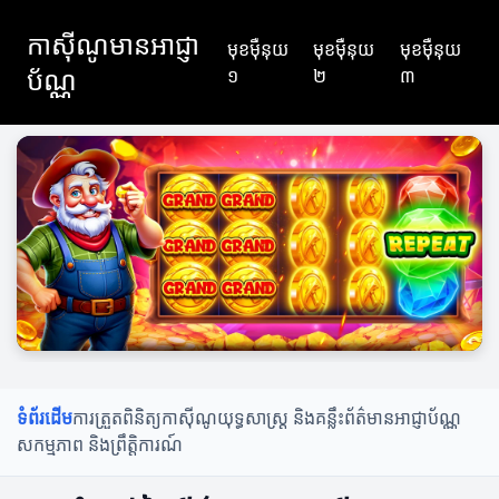
កាស៊ីណូមានអាជ្ញា
មុខម៉ឺនុយ
មុខម៉ឺនុយ
មុខម៉ឺនុយ
ប័ណ្ណ
១
២
៣
ទំព័រដើម
ការត្រួតពិនិត្យកាស៊ីណូ
យុទ្ធសាស្ត្រ និងគន្លឹះ
ព័ត៌មានអាជ្ញាប័ណ្ណ
សកម្មភាព និងព្រឹត្តិការណ៍