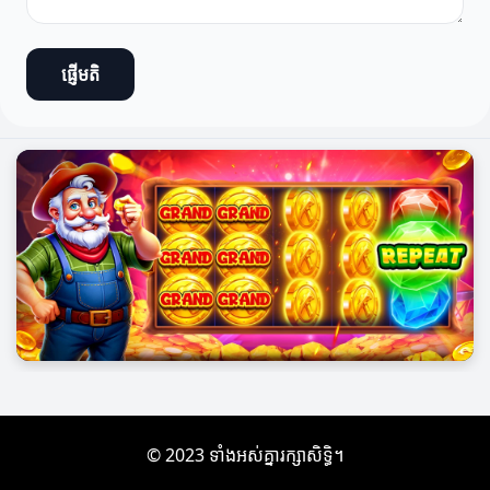
ផ្ញើមតិ
© 2023 ទាំងអស់គ្នារក្សាសិទ្ធិ។