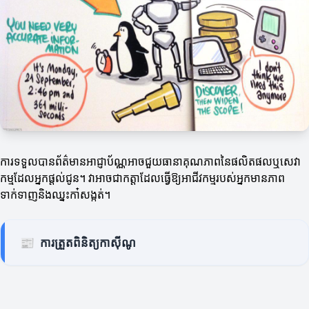
ការទទួលបានព័ត៌មានអាជ្ញាប័ណ្ណអាចជួយធានាគុណភាពនៃផលិតផលឬសេវា
កម្មដែលអ្នកផ្តល់ជូន។ វាអាចជាកត្តាដែលធ្វើឱ្យអាជីវកម្មរបស់អ្នកមានភាព
ទាក់ទាញនិងឈ្នះកា៎សង្កត់។
📰
ការត្រួតពិនិត្យកាស៊ីណូ