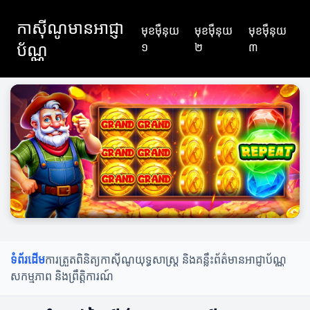
កាស៊ីណូមានអាជ្ញា
មុខម៉ឺនុយ
មុខម៉ឺនុយ
មុខម៉ឺនុយ
ប័ណ្ណ
១
២
៣
ទំព័រដើម
ការត្រួតពិនិត្យកាស៊ីណូ
យុទ្ធសាស្ត្រ និងគន្លឹះ
ព័ត៌មានអាជ្ញាប័ណ្ណ
សកម្មភាព និងព្រឹត្តិការណ៍