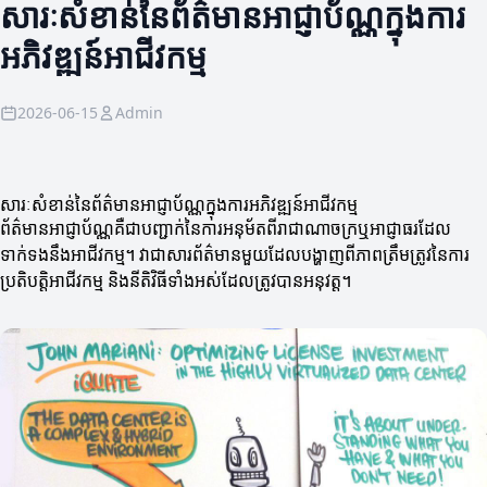
សារៈសំខាន់នៃព័ត៌មានអាជ្ញាប័ណ្ណក្នុងការ
អភិវឌ្ឍន៍អាជីវកម្ម
2026-06-15
Admin
សារៈសំខាន់នៃព័ត៌មានអាជ្ញាប័ណ្ណក្នុងការអភិវឌ្ឍន៍អាជីវកម្ម
ព័ត៌មានអាជ្ញាប័ណ្ណគឺជាបញ្ជាក់នៃការអនុម័តពីរាជាណាចក្រឬអាជ្ញាធរដែល
ទាក់ទងនឹងអាជីវកម្ម។ វាជាសារព័ត៌មានមួយដែលបង្ហាញពីភាពត្រឹមត្រូវនៃការ
ប្រតិបត្តិអាជីវកម្ម និងនីតិវិធីទាំងអស់ដែលត្រូវបានអនុវត្ត។