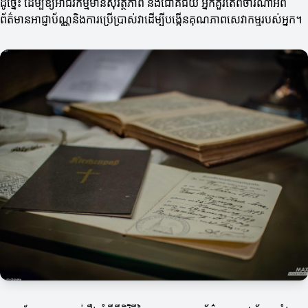
ដូច្នេះ ដើម្បីឱ្យអាជីវកម្មមានសុវត្ថិភាព និងជោគជ័យ អ្នកគួរតែពិចារណាអំពី
ព័ត៌មានអាជ្ញាប័ណ្ណនិងការប្រើប្រាស់វាដើម្បីបង្កើនគុណភាពសេវាកម្មរបស់អ្នក។