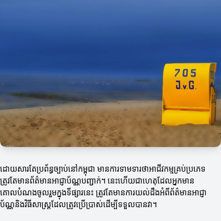
ដោយសារតែប្រព័ន្ធច្បាប់នៅកម្ពុជា មានការទាមទារថាអាជីវកម្មគ្រប់ប្រភេទ
ត្រូវតែមានព័ត៌មានអាជ្ញាប័ណ្ណបញ្ជាក់។ នេះហើយជាហេតុដែលអ្នកមាន
គោលបំណងចូលរួមក្នុងទីផ្សារនេះ ត្រូវតែមានការយល់ដឹងអំពីព័ត៌មានអាជ្ញា
ប័ណ្ណនិងវិធីសាស្ត្រដែលត្រូវប្រើប្រាស់ដើម្បីទទួលបានវា។