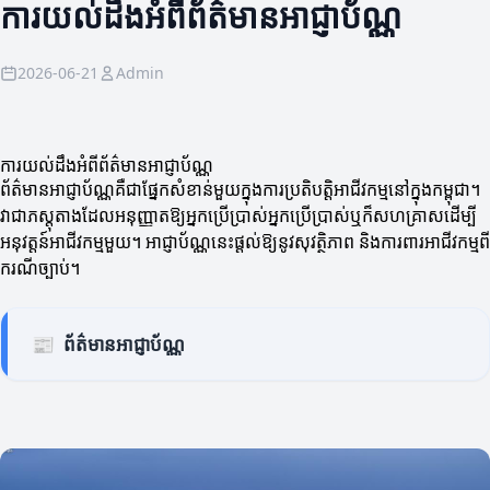
ការយល់ដឹងអំពីព័ត៌មានអាជ្ញាប័ណ្ណ
2026-06-21
Admin
ការយល់ដឹងអំពីព័ត៌មានអាជ្ញាប័ណ្ណ
ព័ត៌មានអាជ្ញាប័ណ្ណគឺជាផ្នែកសំខាន់មួយក្នុងការប្រតិបត្តិអាជីវកម្មនៅក្នុងកម្ពុជា។
វាជាភស្តុតាងដែលអនុញ្ញាតឱ្យអ្នកប្រើប្រាស់អ្នកប្រើប្រាស់ឬក៏សហគ្រាសដើម្បី
អនុវត្តន៍អាជីវកម្មមួយ។ អាជ្ញាប័ណ្ណនេះផ្ដល់ឱ្យនូវសុវត្ថិភាព និងការពារអាជីវកម្មពី
ករណីច្បាប់។
📰
ព័ត៌មានអាជ្ញាប័ណ្ណ