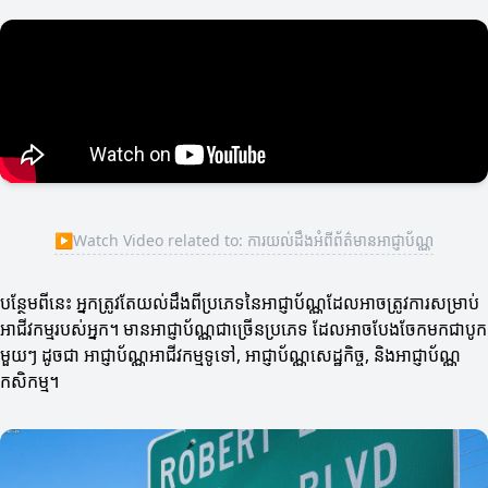
▶
Watch Video related to: ការយល់ដឹងអំពីព័ត៌មានអាជ្ញាប័ណ្ណ
បន្ថែមពីនេះ អ្នកត្រូវតែយល់ដឹងពីប្រភេទនៃអាជ្ញាប័ណ្ណដែលអាចត្រូវការសម្រាប់
អាជីវកម្មរបស់អ្នក។ មានអាជ្ញាប័ណ្ណជាច្រើនប្រភេទ ដែលអាចបែងចែកមកជាបូក
មួយៗ ដូចជា អាជ្ញាប័ណ្ណអាជីវកម្មទូទៅ, អាជ្ញាប័ណ្ណសេដ្ឋកិច្ច, និងអាជ្ញាប័ណ្ណ
កសិកម្ម។