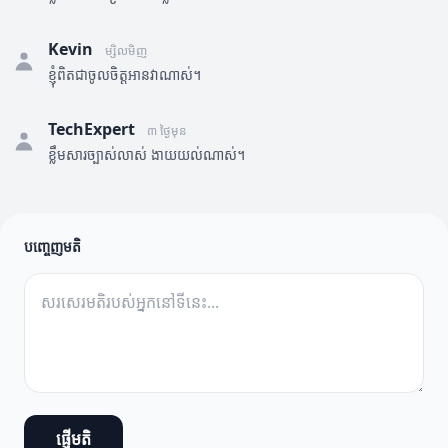
Kevin
ម្សិលមិញ
ខ្ញុំពិតជាចូលចិត្តអានវាណាស់។
TechExpert
៣ ថ្ងៃមុន
ខ្លឹមសារច្បាស់លាស់ ងាយយល់ណាស់។
បញ្ចេញមតិ
ផ្ញើមតិ