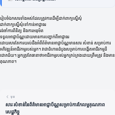
រៀបចំឯកសារទាំងអស់ដែលត្រូវការដើម្បីដាក់ពាក្យស្នើសុំ
ដាក់ពាក្យស្នើសុំទៅកាន់អាជ្ញាធរ
រង់ចាំការពិនិត្យ និងការអនុម័ត
ទទួលអាជ្ញាប័ណ្ណដោយមានការបញ្ជាក់ពីអាជ្ញាធរ
ដោយសារតែការយល់ដឹងអំពីព័ត៌មានអាជ្ញាប័ណ្ណមានសារៈសំខាន់ សម្រាប់ការ
អភិវឌ្ឍន៍អាជីវកម្មរបស់អ្នក។ វាជាជំហានដំបូងសម្រាប់ការបង្កើតអាជីវកម្មដ៏
ជោគជ័យ។ អ្នកត្រូវតែធានាថាអាជីវកម្មរបស់អ្នកគ្រប់គ្រងដោយត្រឹមត្រូវ និងមាន
គុណភាព។
មុន
សារៈសំខាន់នៃព័ត៌មានអាជ្ញាប័ណ្ណសម្រាប់ការកែលម្អគុណភាព
សេដ្ឋកិច្ច