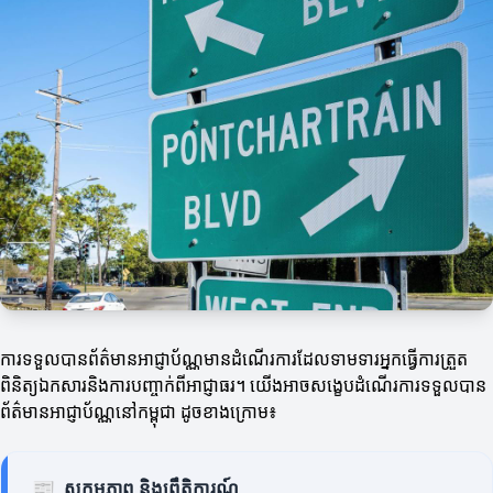
ការទទួលបានព័ត៌មានអាជ្ញាប័ណ្ណមានដំណើរការដែលទាមទារអ្នកធ្វើការត្រួត
ពិនិត្យឯកសារនិងការបញ្ចាក់ពីអាជ្ញាធរ។ យើងអាចសង្ខេបដំណើរការទទួលបាន
ព័ត៌មានអាជ្ញាប័ណ្ណនៅកម្ពុជា ដូចខាងក្រោម៖
📰
សកម្មភាព និងព្រឹត្តិការណ៍