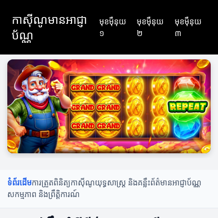
កាស៊ីណូមានអាជ្ញា
មុខម៉ឺនុយ
មុខម៉ឺនុយ
មុខម៉ឺនុយ
ប័ណ្ណ
១
២
៣
ទំព័រដើម
ការត្រួតពិនិត្យកាស៊ីណូ
យុទ្ធសាស្ត្រ និងគន្លឹះ
ព័ត៌មានអាជ្ញាប័ណ្ណ
សកម្មភាព និងព្រឹត្តិការណ៍