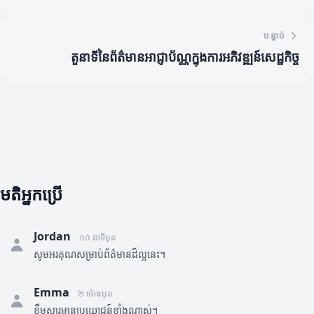
បន្ទាប់
តួនាទីនៃព័ត៌មានអាជ្ញាប័ណ្ណក្នុងការអភិវឌ្ឍន៍សេដ្ឋកិច្ច
មតិអ្នកប្រើ
Jordan
១០ នាទីមុន
សូមអរគុណសម្រាប់ព័ត៌មានដ៏ល្អនេះ។
Emma
២ ម៉ោងមុន
ខ្លឹមសារមានប្រយោជន៍ខ្លាំងណាស់។