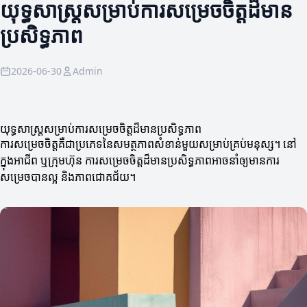
យុទ្ធសាស្ត្រ​សម្រាប់​ការសម្រេចចិត្ត​ដ៏មាន
ប្រសិទ្ធភាព
2026-06-30
Admin
យុទ្ធសាស្ត្រ​សម្រាប់​ការសម្រេចចិត្ត​ដ៏មានប្រសិទ្ធភាព
ការសម្រេចចិត្តគឺជា​ប្រភេទនៃសមត្ថភាពសំខាន់មួយសម្រាប់គ្រប់មនុស្ស។ នៅ
ក្នុងអាជីព ឬក្រុមហ៊ុន ការសម្រេចចិត្តដ៏មានប្រសិទ្ធភាពអាចនាំឲ្យមានការ
សម្រេចបានល្អ និងភាពជោគជ័យ។