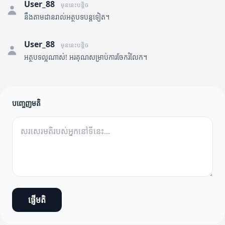
User_88
មុននេះបន្តិច
នឹងតាមដានរាល់អត្ថបទបន្តទៀត។
User_88
មុននេះបន្តិច
អត្ថបទល្អណាស់! អរគុណសម្រាប់ការចែករំលែក។
បញ្ចេញមតិ
ផ្ញើមតិ