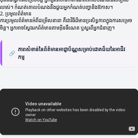
លាស់។ កំណត់គោលបំណងនឹងជួយអ្នកកំណត់បញ្ហានិងឱកាស។
2. ប្រមូលព័ត៌មាន
ការប្រមូលព័ត៌មានអំពីជម្រើសនានា គឺជាវិធីដ៏មានប្រសិទ្ធភាពក្នុងការសម្រេច
ចិត្ត។ អ្នកអាចស្វែងរកព័ត៌មានតាមអ៊ីនធឺណេត ឬសួរពីអ្នកជំនាញ។
ភាពសំខាន់នៃព័ត៌មានអាជ្ញាប័ណ្ណសម្រាប់ជោគជ័យនៃអាជីវ
🔗
កម្ម