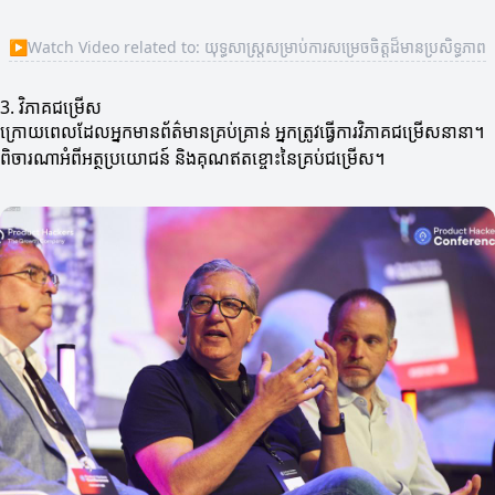
▶
Watch Video related to: យុទ្ធសាស្ត្រ​សម្រាប់​ការសម្រេចចិត្ត​ដ៏មានប្រសិទ្ធភាព
3. វិភាគជម្រើស
ក្រោយពេលដែលអ្នកមានព័ត៌មានគ្រប់គ្រាន់ អ្នកត្រូវធ្វើការវិភាគជម្រើសនានា។
ពិចារណាអំពីអត្ថប្រយោជន៍ និងគុណឥតខ្ចោះនៃគ្រប់ជម្រើស។