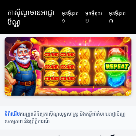
កាស៊ីណូមានអាជ្ញា
មុខម៉ឺនុយ
មុខម៉ឺនុយ
មុខម៉ឺនុយ
ប័ណ្ណ
១
២
៣
ទំព័រដើម
ការត្រួតពិនិត្យកាស៊ីណូ
យុទ្ធសាស្ត្រ និងគន្លឹះ
ព័ត៌មានអាជ្ញាប័ណ្ណ
សកម្មភាព និងព្រឹត្តិការណ៍