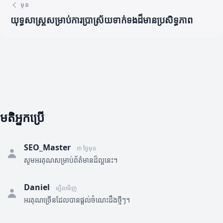
មុន
យុទ្ធសាស្ត្រសម្រាប់ការប្រាស្រ័យទាក់ទងដ៏មានប្រសិទ្ធភាព
មតិអ្នកប្រើ
SEO_Master
៣ ថ្ងៃមុន
សូមអរគុណសម្រាប់ព័ត៌មានដ៏ល្អនេះ។
Daniel
ម្សិលមិញ
អរគុណច្រើនដែលបានផ្តល់ចំណេះដឹងថ្មីៗ។