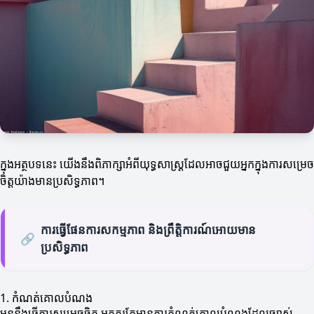
ក្នុងអត្ថបទនេះ យើងនឹងពិភាក្សាអំពីយុទ្ធសាស្ត្រដែលអាចជួយអ្នកក្នុងការសម្រេច
ចិត្តយ៉ាងមានប្រសិទ្ធភាព។
ការធ្វើផែនការសកម្មភាព និងព្រឹត្តិការណ៍អោយមាន
🔗
ប្រសិទ្ធភាព
1. កំណត់គោលបំណង
មុននឹងធ្វើការ​សម្រេចចិត្ត អ្នកគួរតែមានការកំណត់គោលបំណងដែលច្បាស់