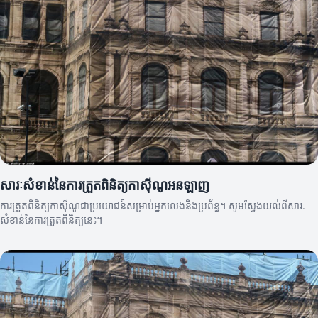
សារៈសំខាន់នៃការត្រួតពិនិត្យកាស៊ីណូអនឡាញ
ការត្រួតពិនិត្យកាស៊ីណូជាប្រយោជន៍សម្រាប់អ្នកលេងនិងប្រព័ន្ធ។ សូមស្វែងយល់ពីសារៈ
សំខាន់នៃការត្រួតពិនិត្យនេះ។