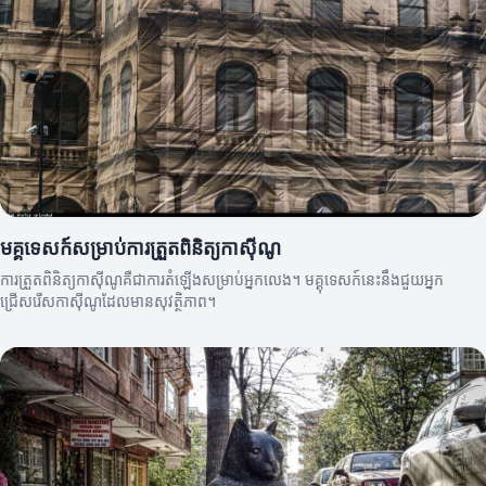
មគ្គុទេសក៍សម្រាប់ការត្រួតពិនិត្យកាស៊ីណូ
ការត្រួតពិនិត្យកាស៊ីណូគឺជាការតំឡើងសម្រាប់អ្នកលេង។ មគ្គុទេសក៍នេះនឹងជួយអ្នក
ជ្រើសរើសកាស៊ីណូដែលមានសុវត្ថិភាព។