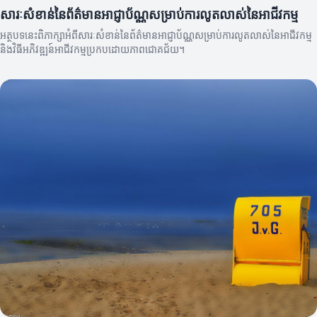
សារៈសំខាន់នៃព័ត៌មានអាជ្ញាប័ណ្ណសម្រាប់ការលូតលាស់នៃអាជីវកម្ម
អត្ថបទនេះពិភាក្សាអំពីសារៈសំខាន់នៃព័ត៌មានអាជ្ញាប័ណ្ណសម្រាប់ការលូតលាស់នៃអាជីវកម្ម
និងវិធីអភិវឌ្ឍន៍អាជីវកម្មប្រកបដោយភាពជោគជ័យ។