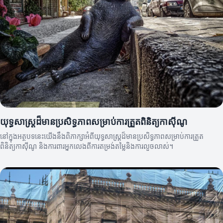
យុទ្ធសាស្ត្រដ៏មានប្រសិទ្ធភាពសម្រាប់ការត្រួតពិនិត្យកាស៊ីណូ
នៅក្នុងអត្ថបទនេះយើងនឹងពិភាក្សាអំពីយុទ្ធសាស្ត្រដ៏មានប្រសិទ្ធភាពសម្រាប់ការត្រួត
ពិនិត្យកាស៊ីណូ និងការពារ​អ្នកលេងពីការតម្រង់តម្លៃនិងការលួចលាស់។