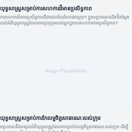
យុទ្ធសាស្ត្រសម្រាប់ការសហការដ៏មានប្រសិទ្ធភាព
ការសហការដ៏មានប្រសិទ្ធភាពគឺជាជោគជ័យនៃការងារក្រុម។ ក្នុងអត្ថបទនេះយើងនឹងស្វែង
យល់អំពីយុទ្ធសាស្ត្រដែលអាចជួយក្រុមរបស់អ្នកក្នុងការសហការបានប្រសិទ្ធភាព។
យុទ្ធសាស្ត្រសម្រាប់ការកែលម្អចិត្តសាធារណៈរបស់ក្រុម
អត្ថបទនេះនឹងពន្យល់អំពីយុទ្ធសាស្ត្រដែលអាចជួយកែលម្អចិត្តសាធារណៈរបស់ក្រុម ដើម្បី