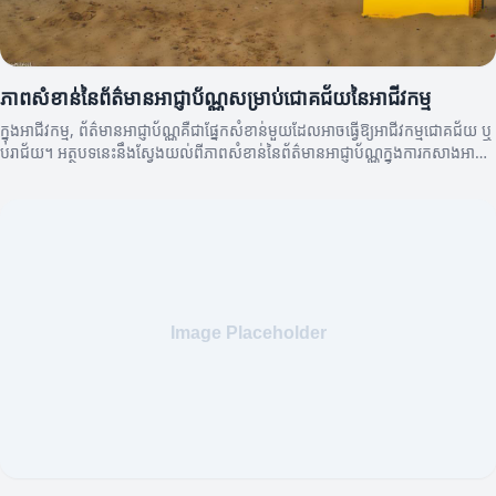
ភាពសំខាន់នៃព័ត៌មានអាជ្ញាប័ណ្ណសម្រាប់ជោគជ័យនៃអាជីវកម្ម
ក្នុងអាជីវកម្ម, ព័ត៌មានអាជ្ញាប័ណ្ណគឺជាផ្នែកសំខាន់មួយដែលអាចធ្វើឱ្យអាជីវកម្មជោគជ័យ ឬ
បរាជ័យ។ អត្ថបទនេះនឹងស្វែងយល់ពីភាពសំខាន់នៃព័ត៌មានអាជ្ញាប័ណ្ណក្នុងការកសាងអាជីវ
កម្ម។