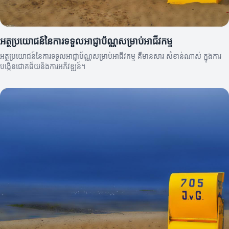
អត្ថប្រយោជន៍នៃការទទួលអាជ្ញាប័ណ្ណសម្រាប់អាជីវកម្ម
អត្ថប្រយោជន៍នៃការទទួលអាជ្ញាប័ណ្ណសម្រាប់អាជីវកម្ម គឺមានសារៈសំខាន់ណាស់ ក្នុងការ
បង្កើនជោគជ័យនិងការអភិវឌ្ឍន៍។