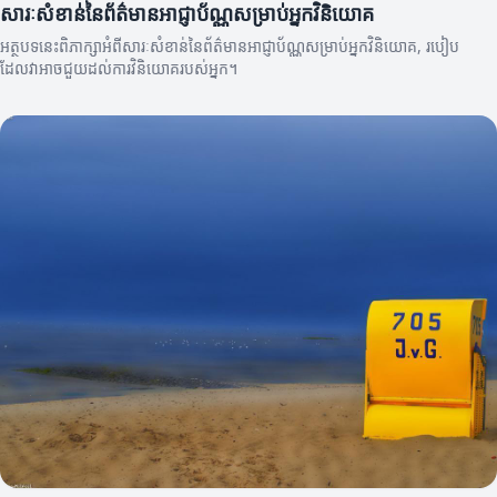
សារៈសំខាន់នៃព័ត៌មានអាជ្ញាប័ណ្ណសម្រាប់អ្នកវិនិយោគ
អត្ថបទនេះពិភាក្សាអំពីសារៈសំខាន់នៃព័ត៌មានអាជ្ញាប័ណ្ណសម្រាប់អ្នកវិនិយោគ, របៀប
ដែលវាអាចជួយដល់ការវិនិយោគរបស់អ្នក។