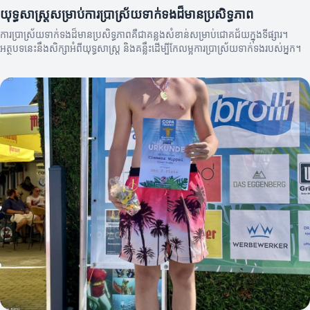
យុទ្ធសាស្ត្រសម្រាប់ការប្រាស្រ័យទាក់ទងដ៏មានប្រសិទ្ធភាព
ការប្រាស្រ័យទាក់ទងដ៏មានប្រសិទ្ធភាពគឺជាគន្លងសំខាន់សម្រាប់ជោគជ័យក្នុងទីផ្សារ។
អត្ថបទនេះនឹងសិក្សាអំពីយុទ្ធសាស្ត្រ និងគន្លឹះដើម្បីកែលម្អការប្រាស្រ័យទាក់ទងរបស់អ្នក។