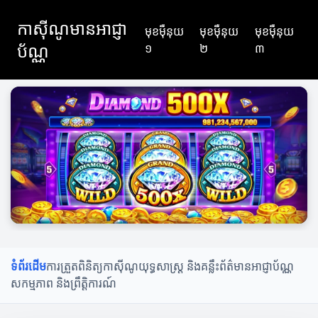
កាស៊ីណូមានអាជ្ញាប័ណ្ណ
កាស៊ីណូមានអាជ្ញា
មុខម៉ឺនុយ
មុខម៉ឺនុយ
មុខម៉ឺនុយ
ប័ណ្ណ
១
២
៣
ទំព័រដើម
ការត្រួតពិនិត្យកាស៊ីណូ
យុទ្ធសាស្ត្រ និងគន្លឹះ
ព័ត៌មានអាជ្ញាប័ណ្ណ
សកម្មភាព និងព្រឹត្តិការណ៍